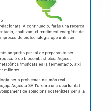
ió
relacionats. A continuació, faràs una recerca
entació, analitzant el rendiment energètic de
empreses de biotecnologia que utilitzen
ts adquirits per tal de preparar-te per
la producció de biocombustibles. Aquest
etabòlics implicats en la fermentació, així
r millores.
ologia per a problemes del món real,
equip. Aquesta SA t'oferirà una oportunitat
nvolupament de solucions sostenibles per a la