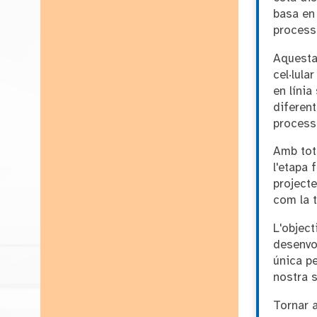
basa en
process
Aquesta
cel·lula
en línia
diferen
process
Amb tota
l'etapa 
projecte
com la t
L'object
desenvol
única pe
nostra s
Tornar 