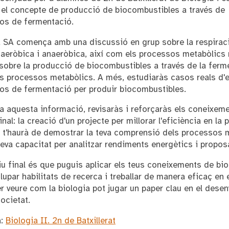
 el concepte de producció de biocombustibles a través de
os de fermentació.
 SA comença amb una discussió en grup sobre la respirac
r aeròbica i anaeròbica, així com els processos metabòlics 
 sobre la producció de biocombustibles a través de la ferm
ts processos metabòlics. A més, estudiaràs casos reals d'
os de fermentació per produir biocombustibles.
 aquesta informació, revisaràs i reforçaràs els coneixemen
final: la creació d'un projecte per millorar l'eficiència en 
 t'haurà de demostrar la teva comprensió dels processos m
eva capacitat per analitzar rendiments energètics i proposa
iu final és que puguis aplicar els teus coneixements de bi
upar habilitats de recerca i treballar de manera eficaç en 
r veure com la biologia pot jugar un paper clau en el dese
ocietat.
a:
Biologia II. 2n de Batxillerat