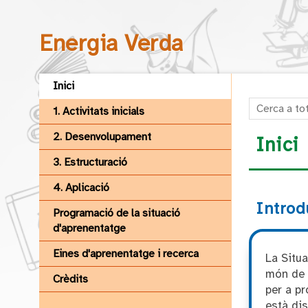
Energia Verda
Inici
Cerca a tote
1. Activitats inicials
2. Desenvolupament
Inici
3. Estructuració
4. Aplicació
Introd
Programació de la situació
d'aprenentatge
Eines d'aprenentatge i recerca
La Situa
món de l
Crèdits
per a p
està dis