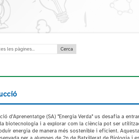
Omet navegació
Cerca a totes les pàgines
s les pàgines:
ucció
ció d'Aprenentatge (SA) "Energia Verda" us desafia a entrar
a biotecnologia i a explorar com la ciència pot ser utilitz
roduir energia de manera més sostenible i eficient. Aquest
senyada per a alumnes de 2n de Batxillerat de Biologia i e