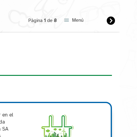
Següent
Menú
Pàgina
1
de
8
 en el
ada
a SA
s